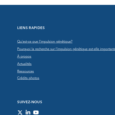
LIENS RAPIDES
Qu'est-ce que l’impulsion génétique?
Pourquoi la recherche sur l’impulsion génétique est-elle important
À propos
Actualités
Ressources
Crédits photos
SUIVEZ-NOUS
Twitter
LinkedIn
YouTube