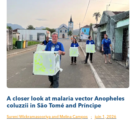
A closer look at malaria vector Anopheles
coluzzii in São Tomé and Príncipe
Sureni Wickramasooriya and Melina Campos
·
juin 1, 2026