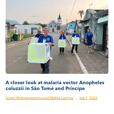
A closer look at malaria vector Anopheles
coluzzii in São Tomé and Príncipe
Sureni Wickramasooriya and Melina Campos
·
juin 1, 2026