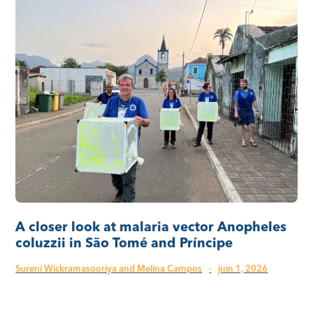
A closer look at malaria vector Anopheles
coluzzii in São Tomé and Príncipe
Sureni Wickramasooriya and Melina Campos
·
juin 1, 2026