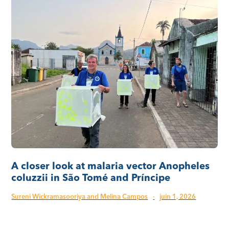
A closer look at malaria vector Anopheles
coluzzii in São Tomé and Príncipe
Sureni Wickramasooriya and Melina Campos
·
juin 1, 2026