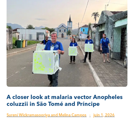
A closer look at malaria vector Anopheles
coluzzii in São Tomé and Príncipe
Sureni Wickramasooriya and Melina Campos
·
juin 1, 2026