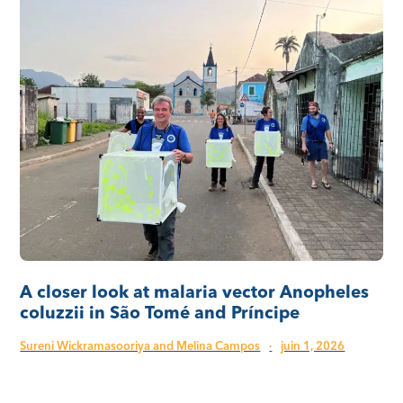
A closer look at malaria vector Anopheles
coluzzii in São Tomé and Príncipe
Sureni Wickramasooriya and Melina Campos
·
juin 1, 2026