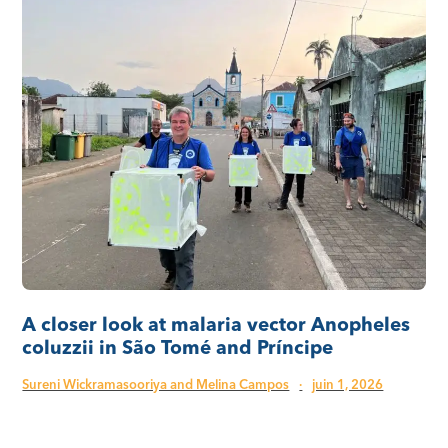
A closer look at malaria vector Anopheles
coluzzii in São Tomé and Príncipe
Sureni Wickramasooriya and Melina Campos
·
juin 1, 2026