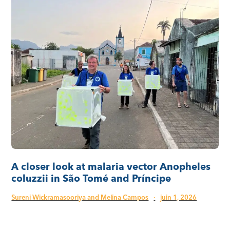
A closer look at malaria vector Anopheles
coluzzii in São Tomé and Príncipe
Sureni Wickramasooriya and Melina Campos
·
juin 1, 2026