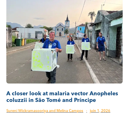
A closer look at malaria vector Anopheles
coluzzii in São Tomé and Príncipe
Sureni Wickramasooriya and Melina Campos
·
juin 1, 2026