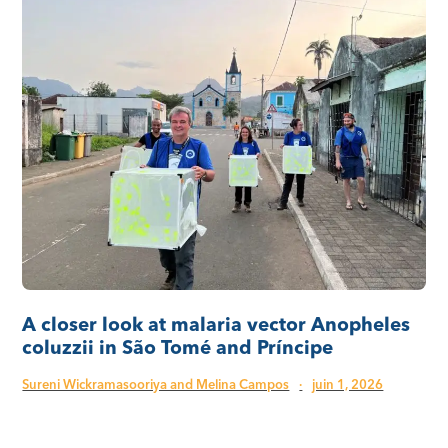
A closer look at malaria vector Anopheles
coluzzii in São Tomé and Príncipe
Sureni Wickramasooriya and Melina Campos
·
juin 1, 2026