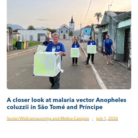
A closer look at malaria vector Anopheles
coluzzii in São Tomé and Príncipe
Sureni Wickramasooriya and Melina Campos
·
juin 1, 2026